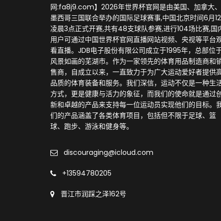
网:fa8j9.com】2026年世界杯官网是由美国、加拿大
墨西哥三国联合举办的国际足球赛事,中国北京时间6月1
凌晨3点正式开赛,共有48支球队参赛,进行104场比赛,国
用户可通过中国世界杯官网直播网站视频、央视等平台
看直播。JDB电子股份有限公司成立于1995年，总部位
风景如画的芜湖市。作为一家领先的体育用品制造商和
售商，自成立以来，一直致力于为广大运动爱好者提供
品质的体育装备和服务。我们深信，运动不仅是一种生
方式，更是健康与活力的象征，而我们的使命就是通过
新和卓越的产品来支持每一位运动员实现他们的目标。
们的产品涵盖了各类体育项目，包括但不限于足球、篮
球、跑步、游泳和健身等。
discouraging@icloud.com
+13594780205
晋江市润踩之泽162号