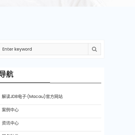
导航
解读JDB电子·(Macau)官方网站
案例中心
资讯中心