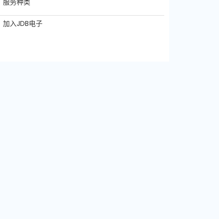
服务种类
加入JDB电子