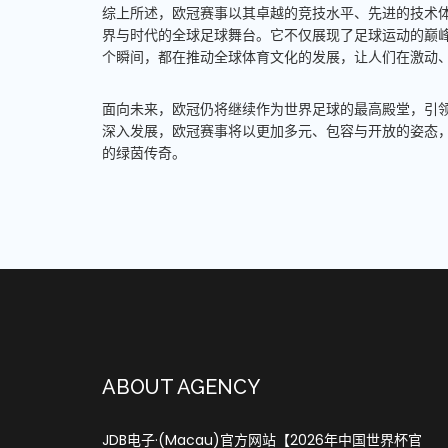
综上所述，欧冠赛事以其卓越的竞技水平、先进的技术
界与时代的全球足球舞台。它不仅展现了足球运动的巅
个瞬间，都在推动全球体育文化的发展，让人们在激动
面向未来，欧冠仍将继续作为世界足球的最高殿堂，引
深入发展，欧冠赛事将以更加多元、包容与开放的姿态
的绿茵传奇。
ABOUT AGENCY
JDB电子·(Macau)官方网站【2026年中国世界杯官