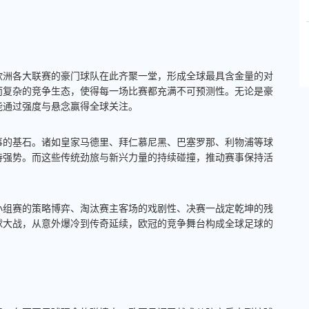
欧洲各大联赛的豪门球队在此齐聚一堂，形成全球最具含金量的对
而复杂的竞争生态，使得每一场比赛都充满不可预测性。无论是豪
能通过强度与悬念赢得全球关注。
事的基石。诸如皇家马德里、拜仁慕尼黑、巴塞罗那、利物浦等球
持强势。而这些传统劲旅与新兴力量的持续碰撞，推动赛事保持活
小组赛的策略博弈、淘汰赛主客场的戏剧性、决赛一战定乾坤的残
球大战，从意外爆冷到传奇延续，欧冠的竞争舞台构成全球足球的