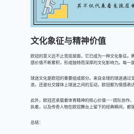
文化象征与精神价值
欧冠的意义远不止竞技层面，它已成为一种文化象征。
感价值不断累积，形成独特而深厚的文化影响力。每一
球迷文化是欧冠的重要组成部分。来自全球的球迷通过
浪，还是社交媒体上球迷之间的互动，欧冠都为情感表
此外，欧冠还承载着体育精神的核心价值——团队协作
执着，以及传奇人物在欧冠舞台上留下的经典瞬间，都
总结：