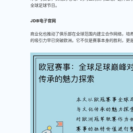
全球足球节日。
JDB电子官网
商业化也推动了俱乐部在全球范围内建立合作网络，培
的吸引力早已突破欧洲。它不仅是赛事本身的胜利，更