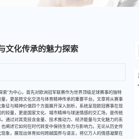
与文化传承的魅力探索
探索”为中心，首先对欧洲冠军联赛作为世界顶级足球赛事的独特
较量，更是跨文化交流与体育精神传承的重要平台。文章将从赛事
化象征与精神价值四个方面展开深入剖析，系统呈现欧冠赛事在现
间的较量，更是国家文化、城市精神与球迷情感的交汇场，是传统
体。通过对其竞技含金量、技术推动力、经济能量与文化魅力的系
，也阐述它如何在时代转变中保持生命力与影响力。无论从历史传
化现象，展现出体育如何跨越国界与语言，将亿万人的情感凝聚在