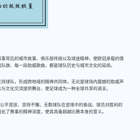
赛事背后的城市故事、俱乐部传统以及球迷精神，使欧冠承载的情
面队旗、每一段助威歌曲，都是球队历史与城市文化的延续。
支持球队，形成跨地域的精神共同体。无论是球场内震撼的助威声
达与文化交流提供舞台，使足球成为一种全球共享的语言。
、公平竞技、坚持不懈。无数球队在逆境中的奋战、球员对胜利的
强化了赛事的精神深度，使其具备超越比赛本身的意义。