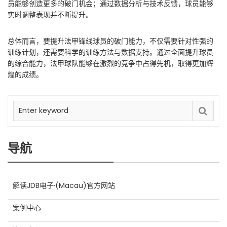
员能够创造更多的破门机会；通过数据分析与技术反馈，球员能够
实时调整表现并不断提升。
总体而言，要提升法甲锋线球员的破门能力，不仅需要针对性强的
训练计划，还需要科学的训练方法与数据支持。通过全面提升球员
的综合能力，法甲球队能够在激烈的竞争中占得先机，取得更加辉
煌的成绩。
导航
解读JDB电子·(Macau)官方网站
案例中心