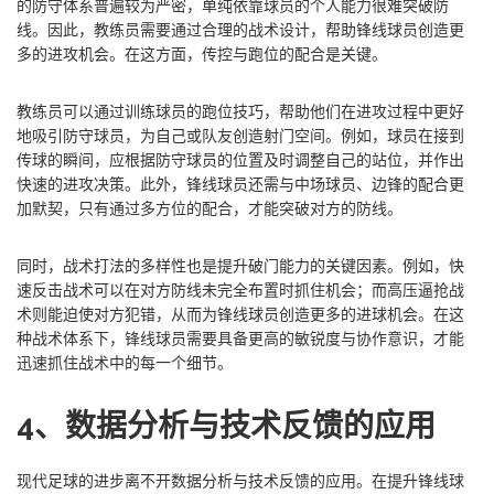
的防守体系普遍较为严密，单纯依靠球员的个人能力很难突破防
线。因此，教练员需要通过合理的战术设计，帮助锋线球员创造更
多的进攻机会。在这方面，传控与跑位的配合是关键。
教练员可以通过训练球员的跑位技巧，帮助他们在进攻过程中更好
地吸引防守球员，为自己或队友创造射门空间。例如，球员在接到
传球的瞬间，应根据防守球员的位置及时调整自己的站位，并作出
快速的进攻决策。此外，锋线球员还需与中场球员、边锋的配合更
加默契，只有通过多方位的配合，才能突破对方的防线。
同时，战术打法的多样性也是提升破门能力的关键因素。例如，快
速反击战术可以在对方防线未完全布置时抓住机会；而高压逼抢战
术则能迫使对方犯错，从而为锋线球员创造更多的进球机会。在这
种战术体系下，锋线球员需要具备更高的敏锐度与协作意识，才能
迅速抓住战术中的每一个细节。
4、数据分析与技术反馈的应用
现代足球的进步离不开数据分析与技术反馈的应用。在提升锋线球