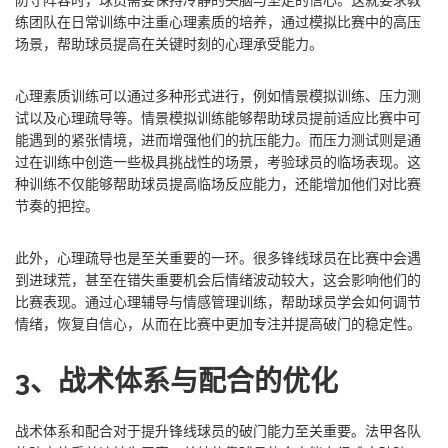
防守阵容时，球员需要保持冷静的头脑与坚定的信心。这就要求教
练团队在日常训练中注重心理素质的培养，通过模拟比赛中的高压
场景，帮助球员提高在关键时刻的心理承受能力。
心理素质训练可以通过多种形式进行，例如情景模拟训练、压力测
试以及心理疏导等。情景模拟训练能够帮助球员提前适应比赛中可
能遇到的紧张情境，进而增强他们的抗压能力。而压力测试则是通
过在训练中创造一些极具挑战性的场景，考验球员的临场表现。这
种训练不仅能够帮助球员提高临场反应能力，还能增加他们对比赛
节奏的把控。
此外，心理疏导也是至关重要的一环。很多锋线球员在比赛中会遇
到进球荒，甚至在错失重要机会后情绪波动较大，这会影响他们的
比赛表现。通过心理辅导与情感管理训练，帮助球员学会如何调节
情绪，恢复自信心，从而在比赛中更加专注并提高破门的稳定性。
3、战术体系与配合的优化
战术体系和配合对于提升锋线球员的破门能力至关重要。法甲各队