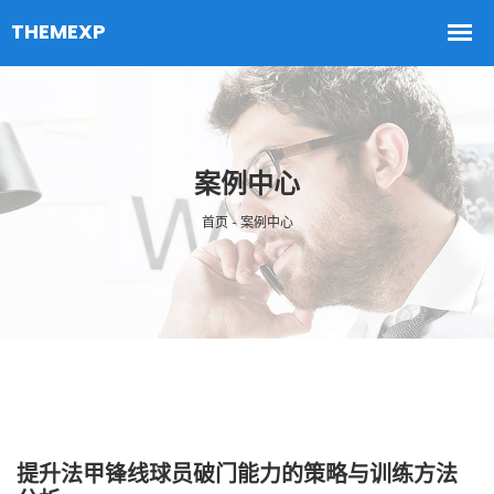
案例中心
首页 - 案例中心
提升法甲锋线球员破门能力的策略与训练方法