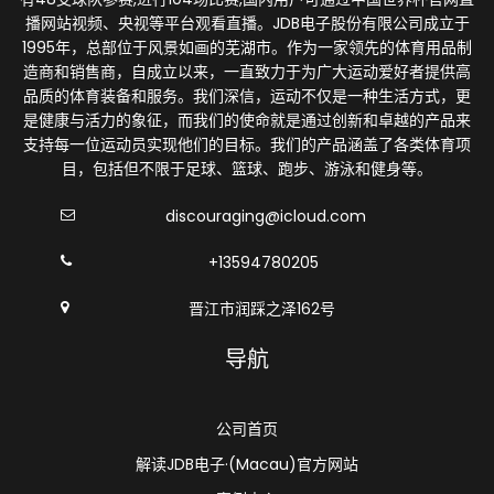
播网站视频、央视等平台观看直播。JDB电子股份有限公司成立于
1995年，总部位于风景如画的芜湖市。作为一家领先的体育用品制
造商和销售商，自成立以来，一直致力于为广大运动爱好者提供高
品质的体育装备和服务。我们深信，运动不仅是一种生活方式，更
是健康与活力的象征，而我们的使命就是通过创新和卓越的产品来
支持每一位运动员实现他们的目标。我们的产品涵盖了各类体育项
目，包括但不限于足球、篮球、跑步、游泳和健身等。
discouraging@icloud.com
+13594780205
晋江市润踩之泽162号
导航
公司首页
解读JDB电子·(Macau)官方网站