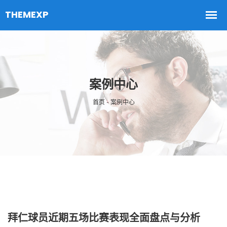
案例中心
首页 - 案例中心
拜仁球员近期五场比赛表现全面盘点与分析