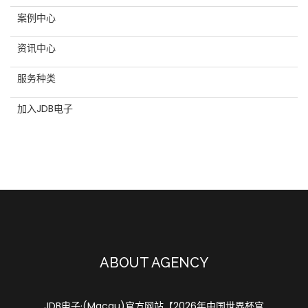
案例中心
资讯中心
服务种类
加入JDB电子
ABOUT AGENCY
JDB电子·(Macau)官方网站【2026年中国世界杯官