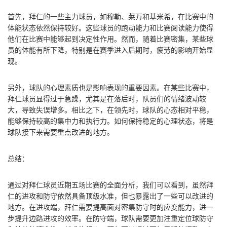
首先，拜仁的一些主力球员，如穆勒、莱万和基米希，在比赛中的
体能状态依然保持较好。这些球员的跑动能力和比赛阅读能力使得
他们在比赛中能够起到决定性作用。然而，随着比赛密集，某些球
员的体能有所下降，特别是在赛季进入后期时，疲劳的影响开始显
现。
另外，球队的心理素质也是影响表现的重要因素。在某些比赛中，
拜仁球员显得过于急躁，尤其是在落后时，队员们的情绪波动较
大，导致失误增多。相比之下，在领先时，球队的心态相对平稳，
能够保持较高的集中力和执行力。如何保持稳定的心理状态，将是
球队接下来需要重点改进的地方。
总结：
通过对拜仁球员近期五场比赛的全面分析，我们可以看到，虽然拜
仁的进攻和防守依然具备顶级水准，但也暴露出了一些可以改进的
地方。在进攻端，拜仁需要提高面对密集防守时的应变能力，进一
步提升边路进攻的效率。在防守端，球队需要更加注重定位球防守