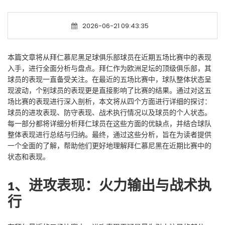
2026-06-21 09:43:35
本篇文章将从拜仁慕尼黑足球俱乐部球员在近期五场比赛中的表现
入手，进行全面分析与盘点。拜仁作为欧洲足坛的顶级俱乐部，其
球员的表现一直备受关注。在最近的五场比赛中，球队整体状态呈
现波动，个别球员的表现更是直接影响了比赛的结果。通过对这五
场比赛的表现进行深入剖析，本文将从四个方面进行详细的探讨：
球员的进攻表现、防守表现、战术执行情况以及球员的个人状态。
每一部分都将详细分析拜仁球员在这些方面的优缺点，并结合球队
整体表现进行总结与归纳。最终，通过这些分析，旨在为读者提供
一个全面的了解，帮助他们更好地理解拜仁慕尼黑在近期比赛中的
状态和表现。
1、进攻表现：火力输出与战术执
行