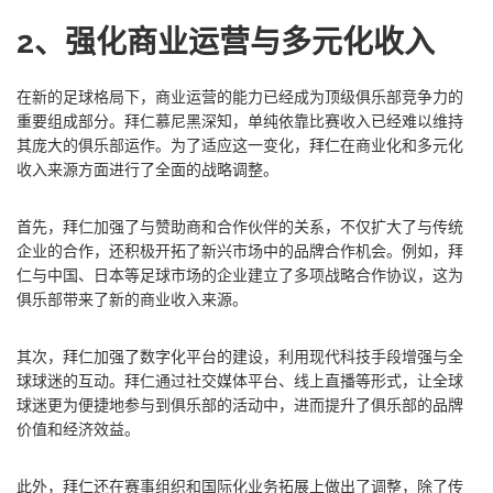
2、强化商业运营与多元化收入
在新的足球格局下，商业运营的能力已经成为顶级俱乐部竞争力的
重要组成部分。拜仁慕尼黑深知，单纯依靠比赛收入已经难以维持
其庞大的俱乐部运作。为了适应这一变化，拜仁在商业化和多元化
收入来源方面进行了全面的战略调整。
首先，拜仁加强了与赞助商和合作伙伴的关系，不仅扩大了与传统
企业的合作，还积极开拓了新兴市场中的品牌合作机会。例如，拜
仁与中国、日本等足球市场的企业建立了多项战略合作协议，这为
俱乐部带来了新的商业收入来源。
其次，拜仁加强了数字化平台的建设，利用现代科技手段增强与全
球球迷的互动。拜仁通过社交媒体平台、线上直播等形式，让全球
球迷更为便捷地参与到俱乐部的活动中，进而提升了俱乐部的品牌
价值和经济效益。
此外，拜仁还在赛事组织和国际化业务拓展上做出了调整，除了传