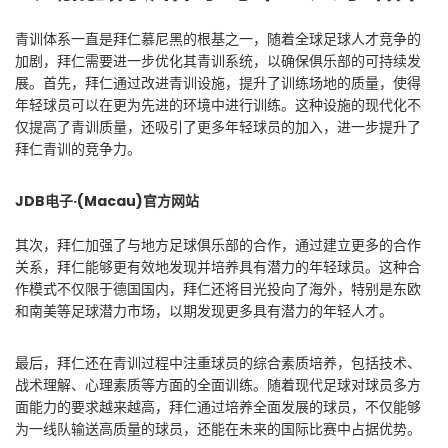
青训体系一直是拜仁慕尼黑的根基之一，随着全球足球人才竞争的
加剧，拜仁需要进一步优化其青训系统，以确保俱乐部的可持续发
展。首先，拜仁通过改进青训设施，提升了训练场地的质量，使得
年轻球员可以在更为先进的环境中进行训练。这种设施的现代化不
仅提高了青训质量，还吸引了更多年轻球员的加入，进一步提升了
拜仁青训的竞争力。
JDB电子·(Macau)官方网站
其次，拜仁加强了与地方足球俱乐部的合作，通过建立更多的合作
关系，拜仁能够更有效地发现并培养具有潜力的年轻球员。这种合
作模式不仅限于德国国内，拜仁还将目光投向了海外，特别是东欧
和南美等足球潜力市场，以期发现更多具有潜力的年轻人才。
最后，拜仁还在青训过程中注重球员的综合素质培养，包括技术、
战术理解、心理素质等方面的全面训练。随着现代足球对球员多方
面能力的要求越来越高，拜仁通过培养全面发展的球员，不仅能够
为一线队输送高质量的球员，还能在未来的国际比赛中占据优势。