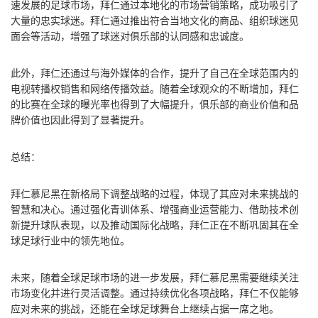
速发展的足球市场，拜仁通过本地化的市场营销策略，成功吸引了
大量的忠实球迷。拜仁通过推出符合当地文化的商品、组织球迷见
面会等活动，增强了球迷对俱乐部的认同感和忠诚度。
此外，拜仁还通过与海外媒体的合作，提升了自己在全球范围内的
电视转播权销售和网络传播效益。随着全球观众的不断增加，拜仁
的比赛在全球的曝光率也得到了大幅提升，俱乐部的商业价值和品
牌价值也因此得到了显著提升。
总结：
拜仁慕尼黑在新格局下调整战略的过程，体现了其应对未来挑战的
智慧和决心。通过强化青训体系、增强商业运营能力、借助技术创
新提升球队表现，以及推动国际化战略，拜仁正在不断巩固其在全
球足球行业中的领先地位。
未来，随着全球足球市场的进一步发展，拜仁慕尼黑需要继续关注
市场变化并进行灵活调整。通过持续优化各项战略，拜仁不仅能够
应对未来的挑战，还能在全球足球舞台上继续占据一席之地。