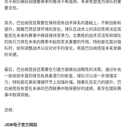
水平和比赛经验随着赛季的推进不断成熟，未来有望成为球队的重
要支柱。
其次，巴拉纳竞技需要在保持现有战术体系的基础上，不断创新和
提升。随着巴西足球环境的变化，球队在战术上的适应性将决定其
能否在未来的赛事中继续保持竞争力。主教练的战术灵活性和球队
的执行力将在未来的赛季中起到至关重要的作用，特别是在面对强
队时，如何调整战术以应对对手的变化，将是巴拉纳竞技未来发展
的关键。
最后，巴拉纳竞技还需要在引援方面做出战略性的决策。通过补充
一些经验丰富的球员和具备潜力的新星，球队可以进一步增强实
力，特别是在某些薄弱环节上加强补强。随着队伍实力的提升，巴
拉纳竞技有望在未来的巴西联赛中取得更好的成绩，甚至在国际赛
事中取得突破。
总结：
JDB电子官方网站