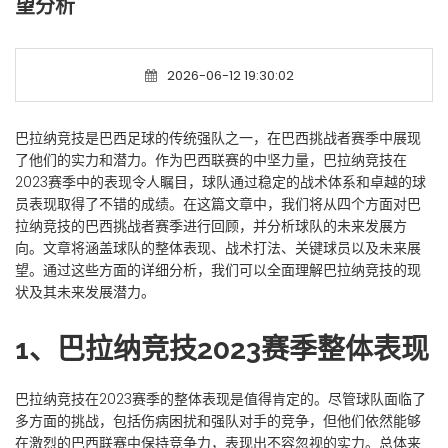
望分析
2026-06-12 19:30:02
巴拉纳竞技是巴西足球的传统强队之一，在巴西挑战者赛季中展现
了他们的实力和潜力。作为巴西联赛的中坚力量，巴拉纳竞技在
2023赛季中的表现令人瞩目，球队通过稳定的战术体系和卓越的球
员表现取得了不错的成绩。在这篇文章中，我们将从四个方面对巴
拉纳竞技的巴西挑战者赛季进行回顾，并分析球队的未来发展方
向。文章将涵盖球队的整体表现、战术打法、关键球员以及未来展
望。通过这些方面的详细分析，我们可以全面理解巴拉纳竞技的现
状及其未来发展潜力。
1、巴拉纳竞技2023赛季整体表现
巴拉纳竞技在2023赛季的整体表现是值得肯定的。尽管球队面临了
多方面的挑战，包括伤病困扰和强队对手的竞争，但他们依然能够
在激烈的巴西联赛中保持竞争力，表现出不容忽视的实力。总体来