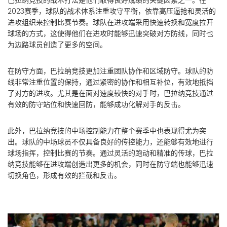
巴拉纳竞技的战术打法是他们取得良好成绩的关键因素之一。在
2023赛季，球队的战术体系注重攻守平衡，依靠高压逼抢和灵活的
进攻组织来控制比赛节奏。球队在进攻端采用快速转换和宽度拉开
球场的方式，这使得他们在进攻时能够迅速突破对方防线，同时也
为边路球员创造了更多的空间。
在防守方面，巴拉纳竞技更加注重团队协作和区域防守。球队的防
线非常注重位置的保持，通过紧密的协作和相互补位，有效地抵挡
了对方的进攻。尤其是在面对速度较快的对手时，巴拉纳竞技通过
有效的防守站位和快速回防，能够成功化解对手的反击。
此外，巴拉纳竞技的中场控制能力在整个赛季中也表现得尤为突
出。球队的中场球员不仅具备良好的传控能力，还能够有效地进行
球场指挥，控制比赛的节奏。通过灵活的跑动和精准的传球，巴拉
纳竞技能够在进攻端创造出更多的机会，同时在防守端也能够迅速
切换角色，形成有效的拦截和反击。