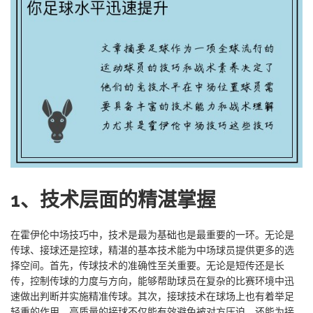
1、技术层面的精湛掌握
在霍伊伦中场技巧中，技术是最为基础也是最重要的一环。无论是
传球、接球还是控球，精湛的基本技术能为中场球员提供更多的选
择空间。首先，传球技术的准确性至关重要。无论是短传还是长
传，控制传球的力度与方向，能够帮助球员在复杂的比赛环境中迅
速做出判断并实施精准传球。其次，接球技术在球场上也有着举足
轻重的作用。高质量的接球不仅能有效避免被对方压迫，还能为接