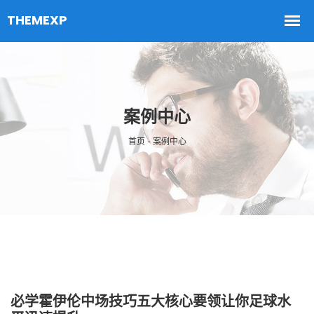
案例中心
首页 - 案例中心
必学霍伊伦中场技巧五大核心要领让你足球水