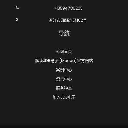
+13594780205
晋江市润踩之泽162号
导航
公司首页
解读JDB电子·(Macau)官方网站
案例中心
资讯中心
服务种类
加入JDB电子