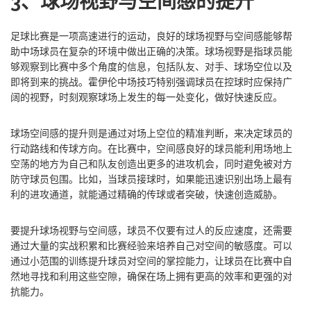
3、球场视野与空间感的提升
足球比赛是一项高速进行的运动，良好的球场视野与空间感能够帮
助中场球员在复杂的环境中做出正确的决策。球场视野是指球员能
够观察到比赛中多个角度的信息，包括队友、对手、球场空位以及
即将到来的挑战。霍伊伦中场技巧特别强调球员在控球时应保持广
阔的视野，时刻观察球场上发生的每一处变化，做好快速反应。
球场空间感的提升则是通过对场上空位的精准判断，来决定球员的
行动路线和传球方向。在比赛中，空间感良好的球员能利用场地上
空荡的地方为自己和队友创造出更多的进攻机会，同时避免被对方
防守球员包围。比如，当球员接球时，如果能迅速识别出场上最有
利的进攻通道，就能通过精确的传球或者突破，快速创造威胁。
要提升球场视野与空间感，球员不仅要有过人的反应速度，还需要
通过大量的实战积累和比赛经验来培养自己对空间的敏感度。可以
通过小范围的训练提升球员对空间的掌控能力，让球员在比赛中自
然地寻找和利用这些空隙，确保在场上拥有更高的效率和更强的对
抗能力。