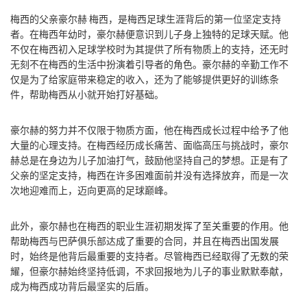
梅西的父亲豪尔赫·梅西，是梅西足球生涯背后的第一位坚定支持
者。在梅西年幼时，豪尔赫便意识到儿子身上独特的足球天赋。他
不仅在梅西初入足球学校时为其提供了所有物质上的支持，还无时
无刻不在梅西的生活中扮演着引导者的角色。豪尔赫的辛勤工作不
仅是为了给家庭带来稳定的收入，还为了能够提供更好的训练条
件，帮助梅西从小就开始打好基础。
豪尔赫的努力并不仅限于物质方面，他在梅西成长过程中给予了他
大量的心理支持。在梅西经历成长痛苦、面临高压与挑战时，豪尔
赫总是在身边为儿子加油打气，鼓励他坚持自己的梦想。正是有了
父亲的坚定支持，梅西在许多困难面前并没有选择放弃，而是一次
次地迎难而上，迈向更高的足球巅峰。
此外，豪尔赫也在梅西的职业生涯初期发挥了至关重要的作用。他
帮助梅西与巴萨俱乐部达成了重要的合同，并且在梅西出国发展
时，始终是他背后最重要的支持者。尽管梅西已经取得了无数的荣
耀，但豪尔赫始终坚持低调，不求回报地为儿子的事业默默奉献，
成为梅西成功背后最坚实的后盾。