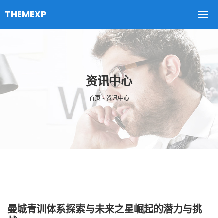
资讯中心
首页 - 资讯中心
曼城青训体系探索与未来之星崛起的潜力与挑