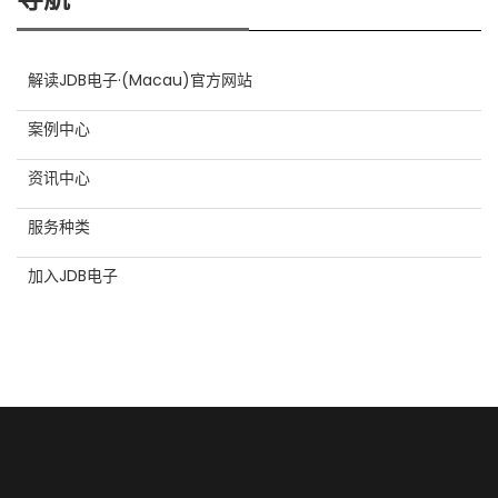
解读JDB电子·(Macau)官方网站
案例中心
资讯中心
服务种类
加入JDB电子