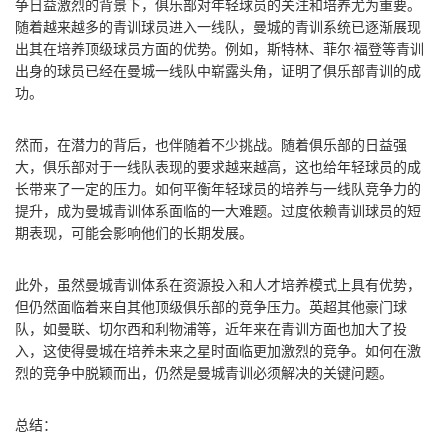
争日益激烈的背景下，俱乐部对年轻球员的关注和培养尤为重要。
随着越来越多的青训球员进入一线队，曼城的青训系统已逐渐展现
出其在培养顶级球员方面的优势。例如，斯特林、菲尔·福登等青训
出身的球员已经在曼城一线队中崭露头角，证明了俱乐部青训的成
功。
然而，在潜力的背后，也伴随着不少挑战。随着俱乐部的日益强
大，俱乐部对于一线队表现的要求越来越高，这也给年轻球员的成
长带来了一定的压力。如何平衡年轻球员的培养与一线队竞争力的
提升，成为曼城青训体系面临的一大难题。过度依赖青训球员的短
期表现，可能会影响他们的长期发展。
此外，虽然曼城青训体系在资源投入和人才培养模式上具有优势，
但仍然面临着来自其他顶级俱乐部的竞争压力。英超其他豪门球
队，如曼联、切尔西和利物浦等，近年来在青训方面也加大了投
入，这使得曼城在培养未来之星时面临更加激烈的竞争。如何在激
烈的竞争中脱颖而出，仍然是曼城青训必须解决的关键问题。
总结：