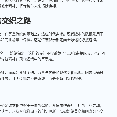
化与现代化背景下被重新设计，更加简洁与国际化。这一转变并未
载城市精神，将传统与未来巧妙连接。
的交织之路
致：在尊重传统的基础上，适应时代需求。现代版本的队徽采用了
体和商业场景中传播。这是传统俱乐部走向全球化的必然选择。
部名——始终保留。这样的设计不仅避免了与现代审美脱节，也让阿
是传统精神在现代语境中的再表达。
象征，而成为象征团结、力量与优雅的现代文化标识。阿森纳通过
与开放，证明传统并不是束缚，而是不断创新的根基。
英伦足球文化浓缩于一图的缩影。从伍尔维奇兵工厂的工业之魂，
化认同，以及时代推动下的创新更新，队徽始终贯穿着阿森纳不变