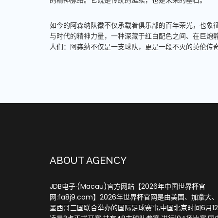
的精神脉络。它既是传统的延续，也是未来的基石。
如今的阿森纳队徽不仅承载着俱乐部的百年荣光，也象
与时代的精神力量，一种深藏于红白配色之间、在巨炮
人们：阿森纳不仅是一支球队，更是一段不灭的英伦传
ABOUT AGENCY
JDB电子·(Macau)官方网站【2026年中国世界杯官
网:fa8j9.com】2026年世界杯官网是由美国、加拿大
墨西哥三国联合举办的国际足球赛事,中国北京时间6月1