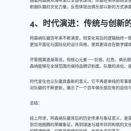
随着阿森纳从海布里迁至酋长球场，队徽在俱乐部商业
削弱队徽的文化力量，反而体现出俱乐部以新的方式承
4、时代演进：传统与创新
阿森纳队徽百年来不断演变，但变化背后的逻辑始终一
更加平面化与国际化的设计风格，使其更适合在数字媒
尽管图案逐渐简洁，但核心元素——巨炮、红色、俱乐
森纳能够在全球范围内保持品牌识别度。队徽的进化，
时代变化也让队徽具备新的意义。它不再是单纯的军事
对队徽的不断更新，展示了一个百年俱乐部应有的自信
总结：
综上所述，阿森纳队徽背后的历史传承与象征意义，是
到巨炮图腾的荣耀象征，再到球迷与城市共同构筑的文