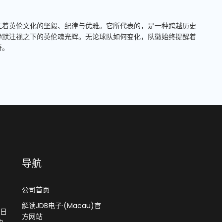
征着英伦文化的坚毅、纪律与优雅。它所代表的，是一种跨越历史
静默注视之下的英伦魂光辉。无论球队如何变化，队徽始终提醒着
奇。
导航
公司首页
、
解读JDB电子·(Macau)官
2日
方网站