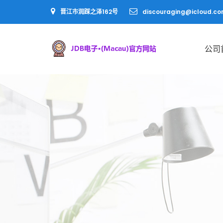
晋江市润踩之泽162号
discouraging@icloud.c
公司