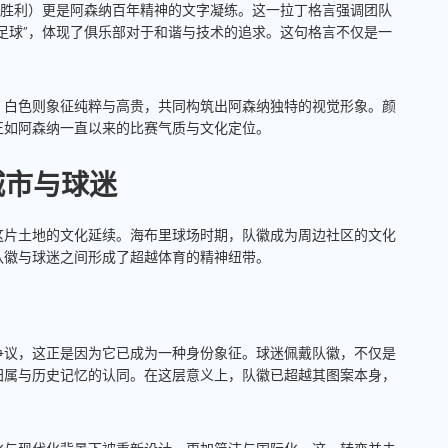
T”（和谐孕育胜利）更是阿森纳百年精神的文字凝练。这一拉丁格言强调团队
足球”，体现了俱乐部对于和谐与技术的追求。这句格言不仅是一
，白色则象征纯粹与高贵，共同构筑出阿森纳独特的视觉形象。颜
正如阿森纳一直以来的比赛气质与文化定位。
城市与球迷
这片土地的文化延续。海布里球场时期，队徽成为周边社区的文化
队徽与球迷之间形成了超越体育的精神纽带。
争议，这正是因为它已成为一种身份象征。球迷佩戴队徽，不仅是
归属与历史记忆的认同。在这层意义上，队徽已超越其图案本身，