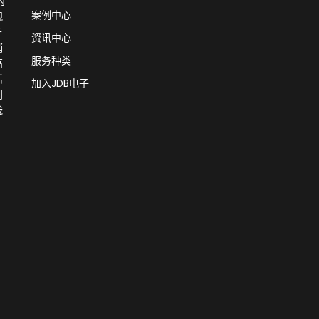
内
案例中心
观
于
资讯中心
销
服务种类
高
活
加入JDB电子
创
我