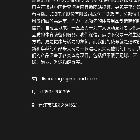
凌晨3点正式开赛,共有48支球队参赛,进行104场比赛,国
用户可通过中国世界杯官网直播网站视频、央视等平台
看直播。JDB电子股份有限公司成立于1995年，总部位
风景如画的芜湖市。作为一家领先的体育用品制造商和
售商，自成立以来，一直致力于为广大运动爱好者提供
品质的体育装备和服务。我们深信，运动不仅是一种生
方式，更是健康与活力的象征，而我们的使命就是通过
新和卓越的产品来支持每一位运动员实现他们的目标。
们的产品涵盖了各类体育项目，包括但不限于足球、篮
球、跑步、游泳和健身等。
discouraging@icloud.com
+13594780205
晋江市润踩之泽162号