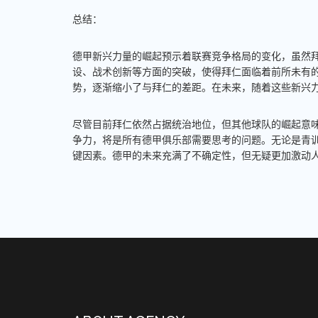
总结：
德甲新兴力量的崛起预示着联赛竞争格局的变化，虽然
设、战术创新等方面的突破，使得拜仁面临着前所未有的
势，逐渐缩小了与拜仁的差距。在未来，随着这些新兴
尽管目前拜仁依然占据统治地位，但其他球队的崛起意
争力，将是所有德甲俱乐部需要思考的问题。无论是青
键因素。德甲的未来充满了不确定性，但无疑更加激动