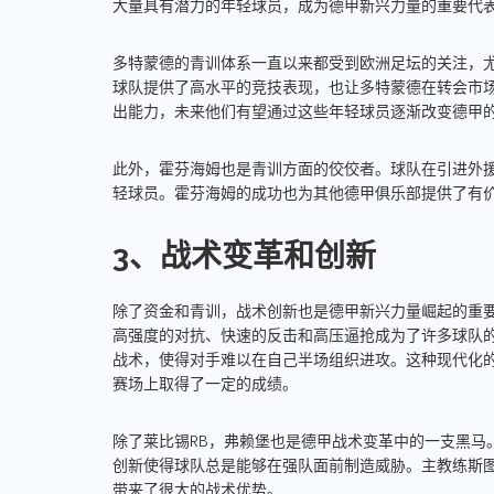
大量具有潜力的年轻球员，成为德甲新兴力量的重要代
多特蒙德的青训体系一直以来都受到欧洲足坛的关注，
球队提供了高水平的竞技表现，也让多特蒙德在转会市
出能力，未来他们有望通过这些年轻球员逐渐改变德甲
此外，霍芬海姆也是青训方面的佼佼者。球队在引进外
轻球员。霍芬海姆的成功也为其他德甲俱乐部提供了有
3、战术变革和创新
除了资金和青训，战术创新也是德甲新兴力量崛起的重
高强度的对抗、快速的反击和高压逼抢成为了许多球队
战术，使得对手难以在自己半场组织进攻。这种现代化
赛场上取得了一定的成绩。
除了莱比锡RB，弗赖堡也是德甲战术变革中的一支黑马
创新使得球队总是能够在强队面前制造威胁。主教练斯
带来了很大的战术优势。