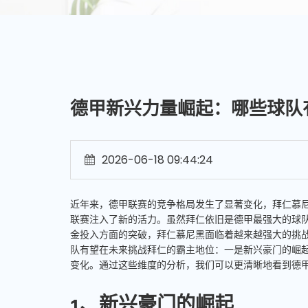
德甲新兴力量崛起：哪些球队
2026-06-18 09:44:24
近年来，德甲联赛的竞争格局发生了显著变化，拜仁慕
联赛注入了新的活力。虽然拜仁依旧是德甲最强大的球
金投入方面的突破，拜仁慕尼黑面临着越来越强大的挑
队有望在未来挑战拜仁的霸主地位：一是新兴豪门的崛
变化。通过这些维度的分析，我们可以更清晰地看到德
1、新兴豪门的崛起