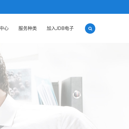
中心
服务种类
加入JDB电子