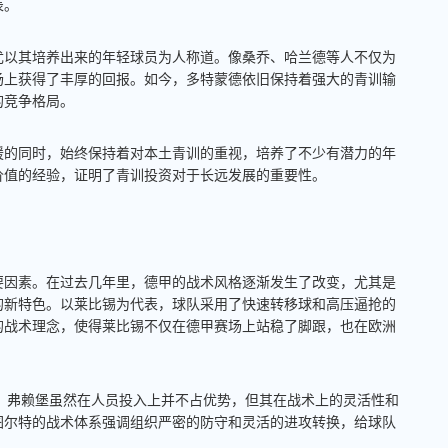
表。
尤以其培养出来的年轻球员为人称道。像桑乔、哈兰德等人不仅为
场上获得了丰厚的回报。如今，多特蒙德依旧保持着强大的青训输
的竞争格局。
援的同时，始终保持着对本土青训的重视，培养了不少有潜力的年
价值的经验，证明了青训投资对于长远发展的重要性。
要因素。在过去几年里，德甲的战术风格逐渐发生了改变，尤其是
的新特色。以莱比锡为代表，球队采用了快速转移球和高压逼抢的
的战术理念，使得莱比锡不仅在德甲赛场上站稳了脚跟，也在欧洲
。弗赖堡虽然在人员投入上并不占优势，但其在战术上的灵活性和
图尔特的战术体系强调组织严密的防守和灵活的进攻转换，给球队