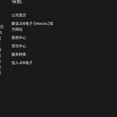
导航
公司首页
、
解读JDB电子·(Macau)官
2日
方网站
内
案例中心
观
于
资讯中心
销
服务种类
高
活
加入JDB电子
创
我