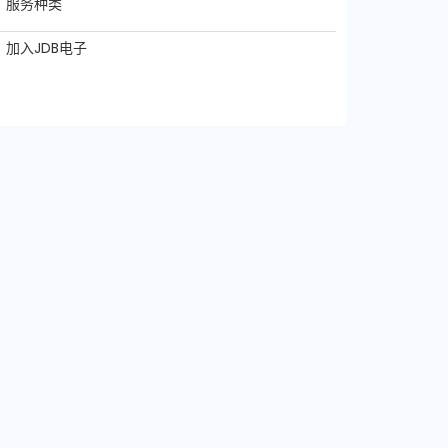
服务种类
加入JDB电子