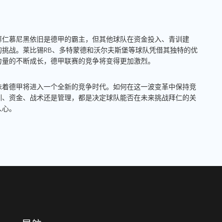
拜仁慕尼黑依旧是德甲的霸主，但其他球队在资金投入、青训建
挑战。莱比锡RB、多特蒙德和沃尔夫斯堡等球队凭借其独特的优
力量的不断成长，德甲联赛的竞争将变得更加激烈。
味着德甲将进入一个全新的竞争时代。如何在这一波变革中保持竞
训、资金、战术还是管理，都是决定球队能否在未来挑战拜仁的关
人心。