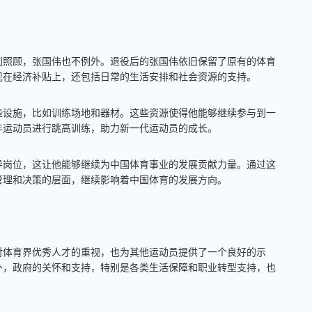
别照顾，张国伟也不例外。退役后的张国伟依旧保留了原有的体育
现在经济补贴上，还包括日常的生活安排和社会资源的支持。
些设施，比如训练场地和器材。这些资源使得他能够继续参与到一
年运动员进行跳高训练，助力新一代运动员的成长。
导岗位，这让他能够继续为中国体育事业的发展贡献力量。通过这
管理和决策的层面，继续影响着中国体育的发展方向。
对体育界优秀人才的重视，也为其他运动员提供了一个良好的示
外，政府的关怀和支持，特别是各类生活保障和职业转型支持，也