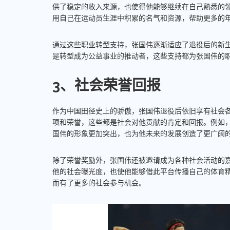
供了稳定的收入来源，也使得他能够继续在自己熟悉的
用自己在运动员生涯中积累的名气和资源，帮助更多的
通过这些职业转型支持，张国伟逐渐适应了退役后的新
是转型成为公益事业的推动者，这些支持都为张国伟的
3、社会荣誉回报
作为中国田径史上的骄傲，张国伟退役后依旧享有社会
项和荣誉，这些都是社会对他贡献的肯定和回报。例如，
国伟的形象更加突出，也为他未来的发展创造了更广阔
除了荣誉奖励外，张国伟还被邀请成为各种社会活动的
他的社会曝光度，也使他能够借此平台传播自己的体育
而有了更多的社会参与机会。