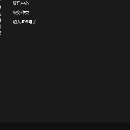
于
资讯中心
销
服务种类
高
活
加入JDB电子
创
我