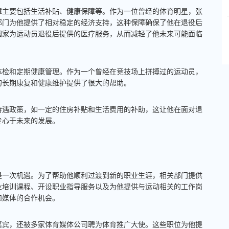
障主要包括生活补贴、健康保障等。作为一位曾经的体育明星，张
部门为他提供了相对稳定的经济支持，这种保障确保了他在退役后
国家为运动员退役后提供的医疗服务，从而减轻了他未来可能面临
体检和定期健康管理。作为一个曾经在竞技场上拼搏过的运动员，
的长期康复和健康维护提供了很大的帮助。
待遇政策，如一定的住房补贴和生活费用的补助，这让他在面对退
专心于未来的发展。
是一次机遇。为了帮助他顺利过渡到新的职业生涯，相关部门提供
业培训课程、开设职业指导服务以及为他提供与运动相关的工作岗
和媒体的合作机会。
嘉宾，还被多家体育媒体公司聘为体育推广大使。这些职位为他提