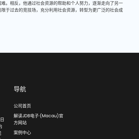
困难。相反，他通过社会资源的帮助和个人努力，逐渐走向了另一
局限于过去的竞技场，充分利用社会资源，转型为更广泛的社会成
导航
公司首页
、
解读JDB电子·(Macau)官
2日
方网站
内
案例中心
观