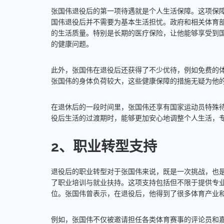
张国伟退役后的第一项待遇就是个人生活保障。这项保
国伟退役后并不需要为基本生活担忧。政府和相关体育
的生活质量。特别是长期的医疗保险，让他能够享受到
的健康问题。
此外，张国伟在退役后还获得了不少优待，例如免费的
张国伟的身体负荷较大，这些健康保障的措施无疑为他
在退休后的一段时间里，张国伟还享有国家运动员特殊
役后生活的过渡期时，能够更加安心地调整个人生活，
2、职业转型支持
退役后的职业转型对于张国伟来说，既是一次挑战，也
了职业培训与就业扶持。这项支持包括但不限于提供专
位。张国伟曾表示，在退役后，他得到了很多体育产业
例如，张国伟不仅被邀请担任各类体育赛事的评论员和