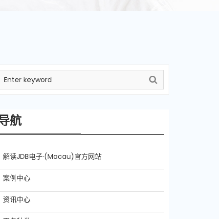
导航
解读JDB电子·(Macau)官方网站
案例中心
资讯中心