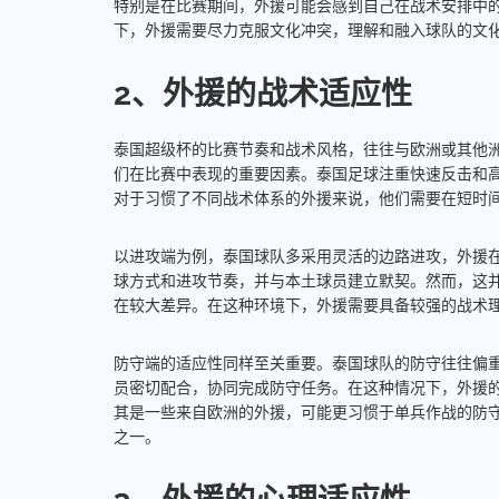
特别是在比赛期间，外援可能会感到自己在战术安排中
下，外援需要尽力克服文化冲突，理解和融入球队的文
2、外援的战术适应性
泰国超级杯的比赛节奏和战术风格，往往与欧洲或其他
们在比赛中表现的重要因素。泰国足球注重快速反击和
对于习惯了不同战术体系的外援来说，他们需要在短时
以进攻端为例，泰国球队多采用灵活的边路进攻，外援
球方式和进攻节奏，并与本土球员建立默契。然而，这
在较大差异。在这种环境下，外援需要具备较强的战术
防守端的适应性同样至关重要。泰国球队的防守往往偏
员密切配合，协同完成防守任务。在这种情况下，外援
其是一些来自欧洲的外援，可能更习惯于单兵作战的防
之一。