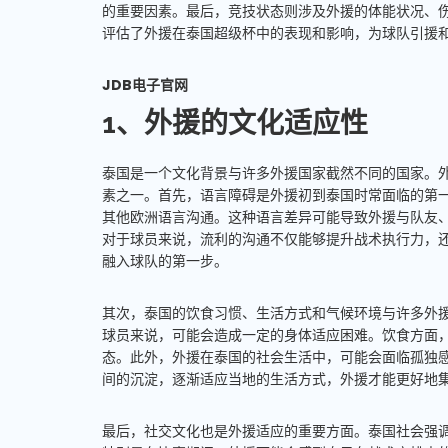
的重要因素。最后，竞技状态则涉及外援的体能状况、
评估了外援在泰国超级杯中的表现和影响，为球队引援
JDB电子官网
1、外援的文化适应性
泰国是一个文化背景与许多外援国家截然不同的国家。
素之一。首先，语言障碍是外援初到泰国时常面临的第
其他欧洲语言沟通。这种语言差异可能导致外援与队友
对于球员来说，流利的沟通不仅能够提升战术执行力，
融入球队的第一步。
其次，泰国的饮食习惯、生活方式和气候环境与许多外
球员来说，可能会造成一定的身体适应困难。饮食方面
态。此外，外援在泰国的社会生活中，可能会面临孤独
间的沉淀，逐渐适应当地的生活方式，外援才能更好地
最后，社交文化也是外援适应的重要方面。泰国社会强