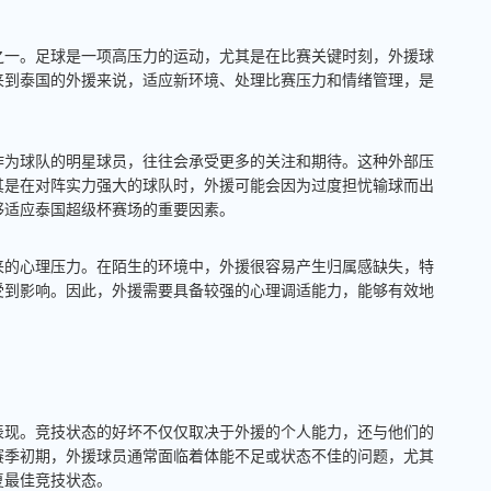
之一。足球是一项高压力的运动，尤其是在比赛关键时刻，外援球
来到泰国的外援来说，适应新环境、处理比赛压力和情绪管理，是
作为球队的明星球员，往往会承受更多的关注和期待。这种外部压
其是在对阵实力强大的球队时，外援可能会因为过度担忧输球而出
够适应泰国超级杯赛场的重要因素。
来的心理压力。在陌生的环境中，外援很容易产生归属感缺失，特
受到影响。因此，外援需要具备较强的心理调适能力，能够有效地
表现。竞技状态的好坏不仅仅取决于外援的个人能力，还与他们的
赛季初期，外援球员通常面临着体能不足或状态不佳的问题，尤其
复最佳竞技状态。