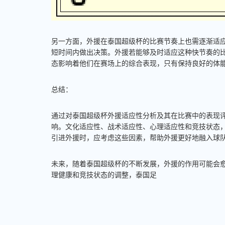
另一方面，外援在泰国超级杯的比赛节奏上也需逐渐适
短时间内做出决策。外援若能够及时适应这种快节奏的
态影响着他们在赛场上的综合表现，只有保持良好的体
总结：
通过对泰国超级杯外援适应性分析及其在比赛中的表现
响。文化适应性、战术适应性、心理适应性和竞技状态
引进外援时，应考虑这些因素，帮助外援更好地融入球
未来，随着泰国超级杯的不断发展，外援的作用可能会
理健康和竞技状态的调整，泰国足