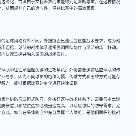
的边缘化，或者由于文化差异而未能得到足够的尊重。在这种情况
化，从而提升自己的适应性，保持比赛中的高效表现。
洲的足球风格有所不同。外援能否迅速适应这些战术要求，成为他
高压逼抢，球队的战术体系通常强调团队协作与灵活的场上移动。
间内快速掌握并融入泰国的战术安排。
在球队中往往承担起关键的进攻角色。外援需要迅速适应球队的传
并非易事，因为不同球员的跑位习惯、传球方式和思维方式可能存
理解力，能够根据比赛的变化进行快速调整。
重集体协防与压迫式防守，外援在这种战术体系下，需要与本土球
的防守意识和站位选择必须迅速提高，以适应球队的防守需求。尤
守方式，如何在集体防守中充分发挥个人优势，是他们面临的挑战