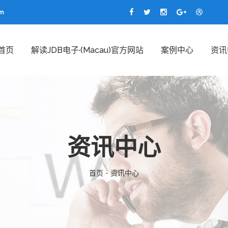
om
首页
解读JDB电子·(Macau)官方网站
案例中心
资讯
资讯中心
首页 - 资讯中心