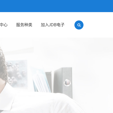
中心
服务种类
加入JDB电子