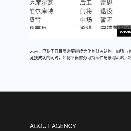
未来，巴黎圣日耳曼需要继续优化其财务结构，加强与
竞技成功的同时，如何平衡财务可持续性与豪购策略，
ABOUT AGENCY