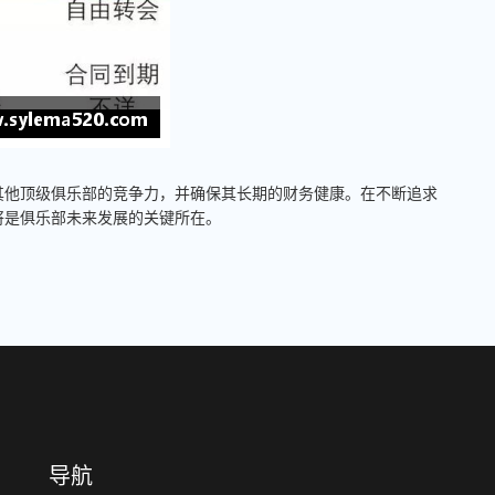
其他顶级俱乐部的竞争力，并确保其长期的财务健康。在不断追求
将是俱乐部未来发展的关键所在。
导航