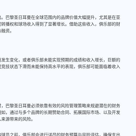
出。巴黎圣日耳曼在全球范围内的品牌价值大幅提升，尤其是在亚
视转播权和球场收入得到了显著增长。借助这些收入，俱乐部的财
务融资。
境发生变化，或者俱乐部未能实现预期的成绩和收入增长，巨额的
或竞技状态下滑而未能保持高水平的表现，俱乐部可能面临着收入
时，巴黎圣日耳曼必须依靠有效的风险管理策略来规避潜在的财务
例如，通过与多个品牌的长期赞助合同、拓展国际市场、以及开发
入来源带来的风险。
购球员之前，俱乐部会进行详尽的财务预算与风险评估，确保支出