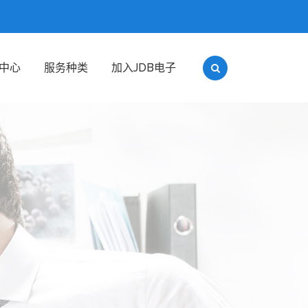
中心
服务种类
加入JDB电子