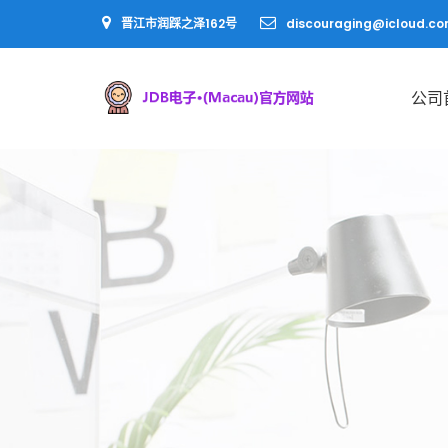
晋江市润踩之泽162号
discouraging@icloud.c
公司