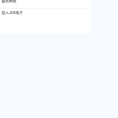
服务种类
加入JDB电子